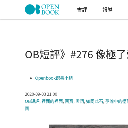
Skip to navigation
移至主內容
書評
報導
OB短評》#276 像
Openbook選書小組
2020-09-03 21:00
OB短評
,
裡面的裡面
,
國寶
,
證詞
,
如同此石
,
爭論中的德
國