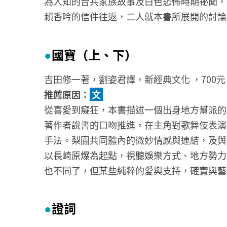
為人知的台共家族故事及白色恐怖時期祕聞，
賴香吟的信件往返，二人就本書所展開的討論
國寶（上、下）
●
吉田修一著，劉姿君譯，新經典文化 ，700元
推薦原因：
文
從喜愛到癡狂，本書描述一個出身地方幫派的
著作者說書的口吻推進，在主角對歌舞伎表演
手法。梨園共同體內的微妙情感與連結，及與
以長崎原爆為起點，視聽娛樂方式、地方勢力
也不同了，但某些純粹的愛與支持，確實與藝
證詞
●