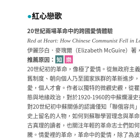
紅心戀歌
●
20世紀兩場革命中的跨國愛情體驗
Red at Heart: How Chinese Communist Fell in Lo
伊麗莎白．麥瑰爾（Elizabeth McGuire
推薦原因：
知
樂
20世紀初的革命，像極了愛情。從無政府主
舊制度、朝向個人乃至國家族群的革新進步，
愛，個人才會。作者以獨特的微觀史觀，從瞿
態與地緣政治，對於1920-1960的中蘇爛
對20世紀初中蘇關係的認識僅知「聯俄容共
史上留名的人物，如何到蘇聯學習理念與革命
古真理的讀者，也關注年輕的革命志士們如何
騰。情愛裡的革命，革命中的愛情，除了為波