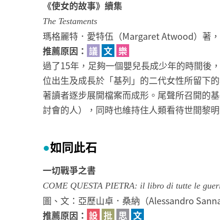
​《使女的故事》續集
The Testaments
瑪格麗特．愛特伍（Margaret Atwood）
推薦原因：
議
文
樂
過了15年，足夠一個嬰兒長成少年的時間後
位出生及成長於「基列」的二代女性所留下的
著讀者逐步展開檔案而成形。尾聲所召開的基
討會的人），同時也維持住人類看待世間黎明
如同此石
●
一切戰爭之書
COME QUESTA PIETRA: il libro di tutte le guer
圖、文：亞歷山卓．桑納（Alessandro Sa
推薦原因：
設
批
思
文