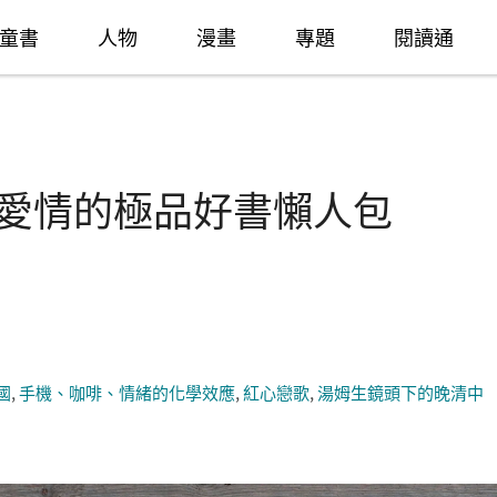
童書
人物
漫畫
專題
閱讀通
極了愛情的極品好書懶人包
國
,
手機、咖啡、情緒的化學效應
,
紅心戀歌
,
湯姆生鏡頭下的晚清中