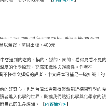
onen – wie man mit Chemie wirlich alles erklären kann
m）著，呂以榮譯，商周出版，400元
活中會遇到的吃的、摸的、搽的、聞的、看得見看不見的
深度的化學原理，充滿知識性與娛樂性。作者在
好評，看不懂德文頻道的讀者，中文譯本可補足一道知識上的
前的好奇心，也是台灣讀者難得輕鬆親近德國科學的機
讀者進入化學的世界，既讓我們貼近化學與化學家的親
們自己的生命經驗。 【
內容簡介
➤
】