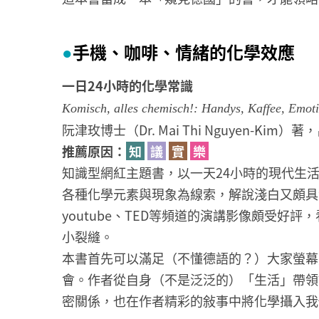
手機、咖啡、情緒的化學效應
●
一日24小時的化學常識
Komisch, alles chemisch!: Handys, Kaffee, Emoti
阮津玫博士（Dr. Mai Thi Nguyen-Ki
推薦原因：
知
議
實
樂
知識型網紅主題書，以一天24小時的現代生
各種化學元素與現象為線索，解說淺白又頗具
youtube、TED等頻道的演講影像頗受
小裂縫。
本書首先可以滿足（不懂德語的？）大家螢幕
會。作者從自身（不是泛泛的）「生活」帶領
密關係，也在作者精彩的敍事中將化學攝入我