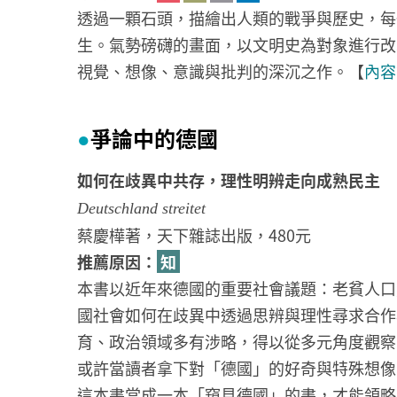
透過一顆石頭，描繪出人類的戰爭與歷史，每
生。氣勢磅礴的畫面，以文明史為對象進行改
視覺、想像、意識與批判的深沉之作。【
內容
爭論中的德國
●
如何在歧異中共存，理性明辨走向成熟民主
Deutschland streitet
蔡慶樺著，天下雜誌出版，480元
推薦原因：
知
本書以近年來德國的重要社會議題：老貧人口
國社會如何在歧異中透過思辨與理性尋求合作
育、政治領域多有涉略，得以從多元角度觀察
或許當讀者拿下對「德國」的好奇與特殊想像
這本書當成一本「窺見德國」的書，才能領略