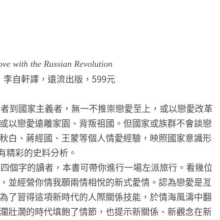
ve with the Russian Revolution
）著，李自軒譯，遠流出版，599元
義者到國家主義者，無一不推崇戀愛至上，或以戀愛改革
或以戀愛遠離家園、背叛祖國。但國家或族群不會談戀
秋白、蔣經國、王蒙等個人情愛經驗，映照國家意識形
漫史有精彩的史料分析。
」四個字的讀者，本書可帶你進行一場左派旅行。看幾位
，並經營你情我願兩情相悅的新式愛情。認為戀愛是亙
為了習得這項新時代的人際關係技能，於情海風濤中翻
瀾壯濶的時代填飽了情節，也提示新關係、新觀念在新