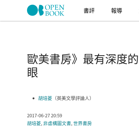
Skip to navigation
移至主內容
書評
報導
歐美書房》最有深度的
眼
胡培菱
（英美文學評論人）
2017-06-27 20:59
胡培菱
,
非虛構圖文書
,
世界書房