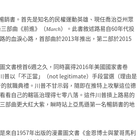
文暢銷書。首先是知名的民權運動英雄、現任喬治亞州眾
憶錄三部曲《前進》（
）。此書敘述路易自60年代投
March
的血淚心路，首部曲於2013年推出，第二部於2015
文書榜首6週之久，同時贏得2016年美國國家書卷
以「不正當」（not legitimate）手段當選（理由是
川普的就職典禮。川普不甘示弱，隨即在推特上攻擊這位德
看看自己的轄區治理得七零八落。這件川普摃上路易的
三部曲更大紅大紫，瞬時站上亞馬遜第一名暢銷書的地
是來自1957年出版的漫畫圖文書《金恩博士與蒙哥馬利