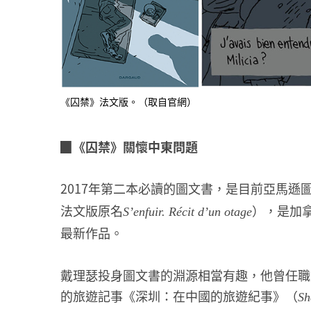
《囚禁》法文版。（取自官網）
▉《囚禁》關懷中東問題
2017年第二本必讀的圖文書，是目前亞馬
法文版原名
），是加拿大
S’enfuir. Récit d’un otage
最新作品。
戴理瑟投身圖文書的淵源相當有趣，他曾任職
的旅遊記事《深圳：在中國的旅遊紀事》（
Sh