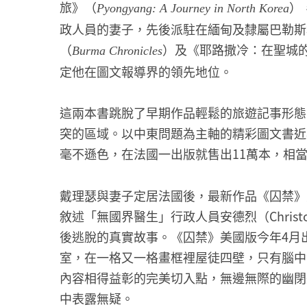
旅》（
）
Pyongyang: A Journey in North Korea
政人員的妻子，先後派駐在緬甸及隸屬巴勒斯
（
）及《耶路撒冷：在聖城
Burma Chronicles
定他在圖文報導界的領先地位。
這兩本書跳脫了早期作品輕鬆的旅遊記事形態
突的區域。以中東問題為主軸的精彩圖文書近
毫不遜色，在法國一出版就售出11萬本，相
戴理瑟與妻子定居法國後，最新作品《囚禁》
敘述「無國界醫生」行政人員安德烈（Christo
後逃脫的真實故事。《囚禁》美國版今年4月
室，在一格又一格畫框裡屋徒四壁，只有腦中
內容相得益彰的完美切入點，無邊無際的幽閉
中表露無疑。