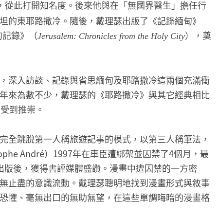
，從此打開知名度。後來他與在「無國界醫生」擔任行
坦的東耶路撒冷。隨後，戴理瑟出版了《記錄緬甸》
的記錄》（
），奠
Jerusalem: Chronicles from the Holy City
，深入訪談、記錄與省思緬甸及耶路撒冷這兩個充滿衝
年來為數不少，戴理瑟的《耶路撒冷》與其它經典相比
當受到推崇。
完全跳脫第一人稱旅遊記事的模式，以第三人稱筆法，
phe André）1997年在車臣遭綁架並囚禁了4個月，最
出版後，獲得書評媒體盛讚。漫畫中遭囚禁的一方密
無止盡的意識流動。戴理瑟聰明地找到漫畫形式與敘事
恐懼、毫無出口的無助無望，在這些單調晦暗的漫畫格