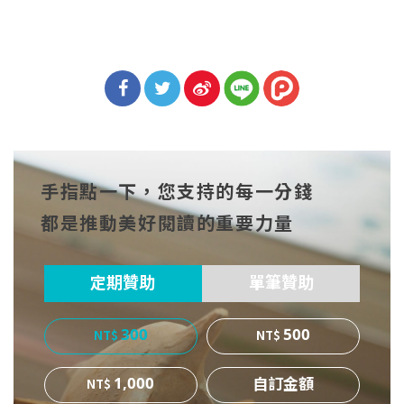
分享
分享
分享
到Fa
到T
到微
手指點一下，您支持的每一分錢
cebo
witt
博
都是推動美好閱讀的重要力量
ok
er
定期贊助
單筆贊助
300
500
1,000