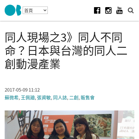
Skip to navigation
移至主內容
Facebook
Instagram
Youtube
同人現場之3》同人不同
命？日本與台灣的同人二
創動漫產業
2017-05-09 11:12
蘇微希
,
王佩廸
,
張資敏
,
同人誌
,
二創
,
販售會