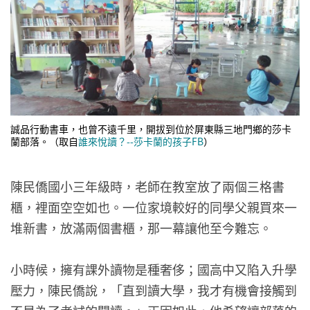
誠品行動書車，也曾不遠千里，開拔到位於屏東縣三地門鄉的莎卡
蘭部落。（取自
誰來悅讀？--莎卡蘭的孩子FB
）
陳民僑國小三年級時，老師在教室放了兩個三格書
櫃，裡面空空如也。一位家境較好的同學父親買來一
堆新書，放滿兩個書櫃，那一幕讓他至今難忘。
小時候，擁有課外讀物是種奢侈；國高中又陷入升學
壓力，陳民僑說，「直到讀大學，我才有機會接觸到