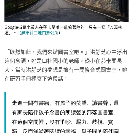
Google街景小黃人在莎卡蘭唯一能夠著陸的，只有一條「沙溪林
道」。（
屏東縣三地門鄉公所
）
「既然如此，我們來辦圖書室吧。」洪靜芝心中浮出
這個念頭，她是口社國小的老師，從小在莎卡蘭長
大。當時洪靜芝的夢想是擁有一間複合式圖書室，她
在研習手冊裡寫下這段話：
走進一間有書籍、有孩子的笑聲、讀書聲，還
有家長陪伴孩子念書的朗讀聲的部落圖書室。
在這個空間裡，沒有爭吵、壓力、歧視、貧
窮，反而洋溢著閱讀的幸福、親子間的陪伴關