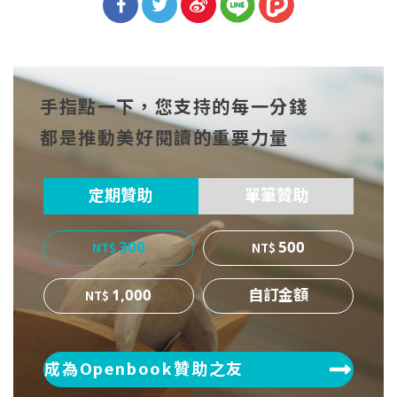
分享
分享
分享
到Fa
到T
到微
手指點一下，您支持的每一分錢
cebo
witt
博
都是推動美好閱讀的重要力量
ok
er
定期贊助
單筆贊助
300
500
1,000
成為Openbook贊助之友