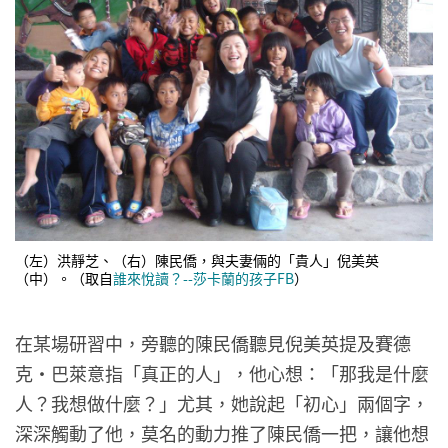
（左）洪靜芝、（右）陳民僑，與夫妻倆的「貴人」倪美英
（中）。（取自
誰來悅讀？--莎卡蘭的孩子FB
）
在某場研習中，旁聽的陳民僑聽見倪美英提及賽德
克・巴萊意指「真正的人」，他心想：「那我是什麼
人？我想做什麼？」尤其，她說起「初心」兩個字，
深深觸動了他，莫名的動力推了陳民僑一把，讓他想