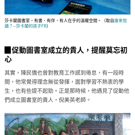
莎卡蘭圖書室，有書、有伴、有人在乎的溫暖空間。（取自
誰來悅
讀？--莎卡蘭的孩子FB
）
▉促動圖書室成立的貴人，提醒莫忘初
心
其實，陳民僑也曾對教育工作感到倦怠，有一段時
間，他常覺得理念無從發揮，面對學習不熱衷的學
生，也有些提不起勁。正是那時候，他遇見了促動他
們成立圖書室的貴人，倪美英老師。