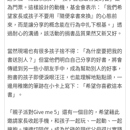
為門票。這樣設計的動機，基金會表示：「我們希
望家長或孩子不要用『隨便拿書來換』的心態前
來，而是讓分享的概念能在行為中扎下根基。」透
過耐心的溝通，該活動的捐書品質果然又新又好。
當然現場也有很多孩子捨不得：「為什麼要把我的
書送別人？」但當他們明白自己分享的好書，將會
傳遞到另一些小朋友手中，成為幫助別人的好事，
抱書的孩子即便淚眼汪汪，也能理解地點點頭，一
邊用稚嫩的筆跡在小卡上寫下：「希望你喜歡這本
書」。
「親子派對Give me 5」還有一個目的，希望藉此
邀請家長收起手機，和孩子一起玩、一起動、一起
擁抱。讓適切陪伴，成為忙碌的現代父母得以實踐