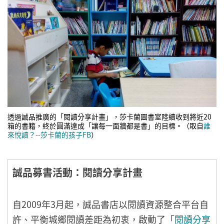
透過誠品推廣的「閱讀分享計畫」，莎卡蘭圖書室陸續收到將近20
箱的書籍，終於圓滿達成「讓每一面牆都是書」的目標。（取自
誰
來悅讀？--莎卡蘭的孩子FB
）
誠品募書活動：閱讀分享計畫
自2009年3月起，誠品書店以閱讀資源整合平台自
許、平衡城鄉閱讀差距為初衷，啟動了「
閱讀分享