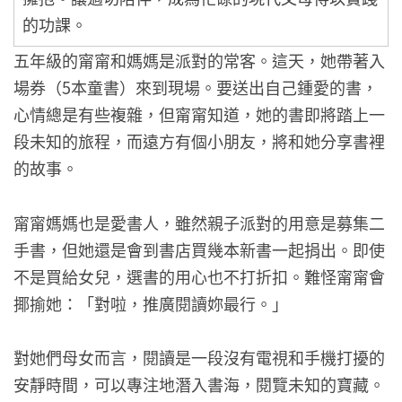
的功課。
五年級的甯甯和媽媽是派對的常客。這天，她帶著入
場券（5本童書）來到現場。要送出自己鍾愛的書，
心情總是有些複雜，但甯甯知道，她的書即將踏上一
段未知的旅程，而遠方有個小朋友，將和她分享書裡
的故事。
甯甯媽媽也是愛書人，雖然親子派對的用意是募集二
手書，但她還是會到書店買幾本新書一起捐出。即使
不是買給女兒，選書的用心也不打折扣。難怪甯甯會
揶揄她：「對啦，推廣閱讀妳最行。」
對她們母女而言，閱讀是一段沒有電視和手機打擾的
安靜時間，可以專注地潛入書海，閱覽未知的寶藏。