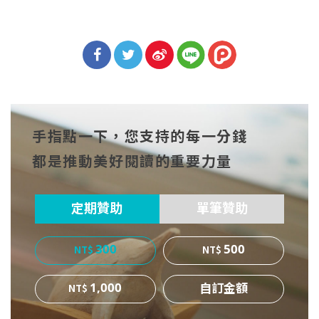
分享
分享
分享
到Fa
到T
到微
手指點一下，您支持的每一分錢
cebo
witt
博
都是推動美好閱讀的重要力量
ok
er
定期贊助
單筆贊助
300
500
1,000