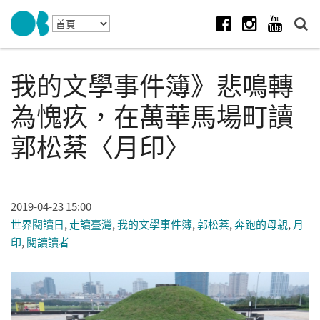
Skip to navigation
移至主內容
Facebook
Instagram
Youtube
我的文學事件簿》悲鳴轉
為愧疚，在萬華馬場町讀
郭松棻〈月印〉
2019-04-23 15:00
世界閱讀日
,
走讀臺灣
,
我的文學事件簿
,
郭松棻
,
奔跑的母親
,
月
印
,
閱讀讀者