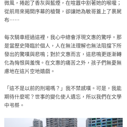
微風，捲起了香灰與藍煙，在喧囂中割著她的喉嚨；
從前用來揭開序幕的槍聲，卻讓她為敏哥蓋上了裹屍
布……
每次騎車經過這裡，我心中總會浮現文惠的驚呼。那
是當歷史降臨於個人，人在無法理解也無法阻擋下所
發出的驚嘆與悲鳴；對於文惠而言，這悲鳴更逐漸轉
化為悔恨與羞愧。在文惠的痛苦之外，孩子們無憂無
慮地在這片空地嬉戲。
「這不是以前的刑場嗎？」我不禁感嘆。可是，我能
期待什麼呢？世事的變化使人遺忘，所以我們在文學
中弔祭。