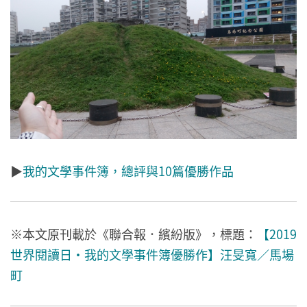
▶
我的文學事件簿，總評與10篇優勝作品
※本文原刊載於《聯合報．繽紛版》，標題：
【2019
世界閱讀日‧我的文學事件簿優勝作】汪旻寬／馬場
町