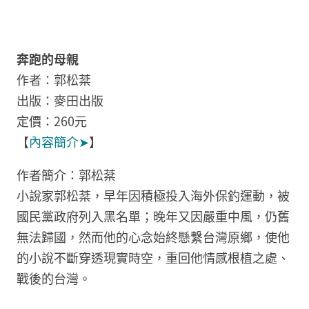
奔跑的母親
作者：
郭松棻
出版：麥田出版
定價：260元
【
內容簡介➤
】
作者簡介：郭松棻
小說家郭松棻，早年因積極投入海外保釣運動，被
國民黨政府列入黑名單；晚年又因嚴重中風，仍舊
無法歸國，然而他的心念始終懸繫台灣原鄉，使他
的小說不斷穿透現實時空，重回他情感根植之處、
戰後的台灣。