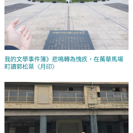
我的文學事件簿》悲鳴轉為愧疚，在萬華馬場
町讀郭松棻〈月印〉