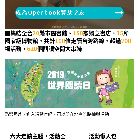
成為Openbook贊助之友
▇集結全台
20
縣市圖書館、
150
家獨立書店、
15
所
國家級博物館，共計
100
條走讀台灣路線，超過
200
場活動，
620
個閱讀空間大串聯
點選照片，進入活動官網，可以所在地查詢路線與活動
六大走讀主題，活動全
活動懶人包