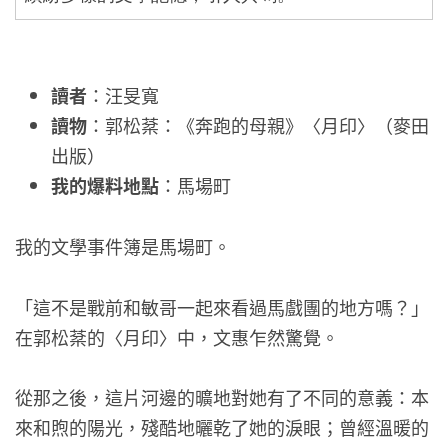
讀者
：汪旻寬
讀物
：郭松棻：《奔跑的母親》〈月印〉（麥田
出版）
​我的爆料地點
：馬場町
我的文學事件簿是馬場町。
「這不是戰前和敏哥一起來看過馬戲團的地方嗎？」
在郭松棻的〈月印〉中，文惠乍然驚覺。
從那之後，這片河邊的曠地對她有了不同的意義：本
來和煦的陽光，殘酷地曬乾了她的淚眼；曾經溫暖的