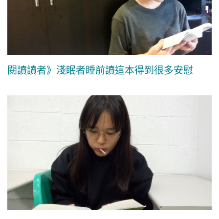
閱讀讀者》淺眠者睡前讀這本得到很多安慰