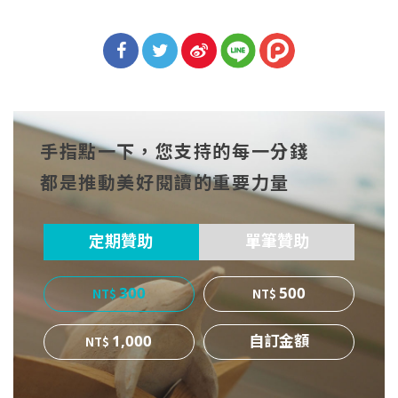
分享
分享
分享
到Fa
到T
到微
手指點一下，您支持的每一分錢
cebo
witt
博
都是推動美好閱讀的重要力量
ok
er
定期贊助
單筆贊助
300
500
1,000