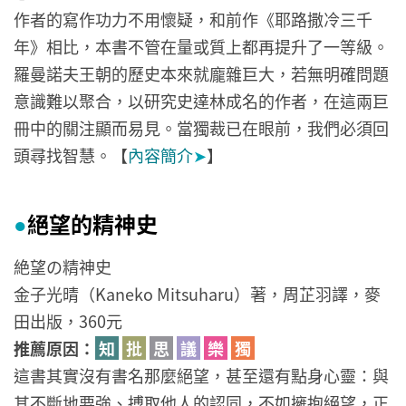
作者的寫作功力不用懷疑，和前作《耶路撒冷三千
年》相比，本書不管在量或質上都再提升了一等級。
羅曼諾夫王朝的歷史本來就龐雜巨大，若無明確問題
意識難以聚合，以研究史達林成名的作者，在這兩巨
冊中的關注顯而易見。當獨裁已在眼前，我們必須回
頭尋找智慧。【
內容簡介
➤
】
絕望的精神史
●
絶望の精神史
金子光晴（Kaneko Mitsuharu）著，周芷羽譯，麥
田出版，360元
推薦原因：
知
批
思
議
樂
獨
這書其實沒有書名那麼絕望，甚至還有點身心靈：與
其不斷地要強、搏取他人的認同，不如擁抱絕望，正