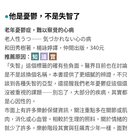
他是憂鬱，不是失智了
●
老年憂鬱症，難以察覺的心病
老人性うつ—— 気づかれない心の病
和田秀樹著，楊詠婷譯，仲間出版，340元
推薦原因：
知
議
實
「失智」這個標籤的確有些負面，醫界目前也在討論
是不是該換個名稱。本書提供了更細膩的辨證，不只
談到各種失智的亞型，還提醒我們老年憂鬱症這個還
沒被重視的課題——別忘了，大部分的疾病，其實都
是心因性的。
市面上有許多樂齡保健資訊，關注重點多在關節或肌
肉，消化或心血管。相較於生理的照料，關於情緒的
就少了許多。樂齡階段其實與狂飆青少年一樣，面對