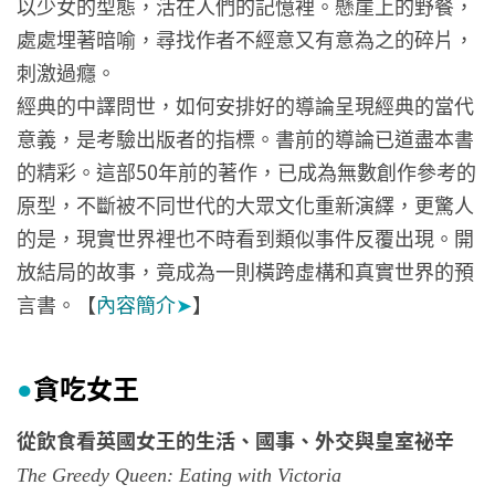
以少女的型態，活在人們的記憶裡。懸崖上的野餐，
處處埋著暗喻，尋找作者不經意又有意為之的碎片，
刺激過癮。
經典的中譯問世，如何安排好的導論呈現經典的當代
意義，是考驗出版者的指標。書前的導論已道盡本書
的精彩。這部50年前的著作，已成為無數創作參考的
原型，不斷被不同世代的大眾文化重新演繹，更驚人
的是，現實世界裡也不時看到類似事件反覆出現。開
放結局的故事，竟成為一則橫跨虛構和真實世界的預
言書。【
內容簡介
➤
】
貪吃女王
●
從飲食看英國女王的生活、國事、外交與皇室祕辛
The Greedy Queen: Eating with Victoria