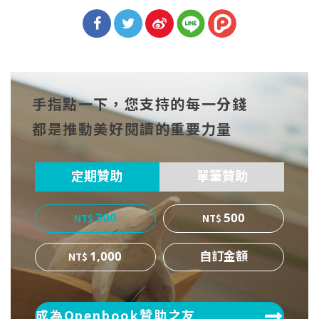
分享
分享
分享
到Fa
到T
到微
手指點一下，您支持的每一分錢
cebo
witt
博
都是推動美好閱讀的重要力量
ok
er
定期贊助
單筆贊助
300
500
1,000
成為Openbook贊助之友