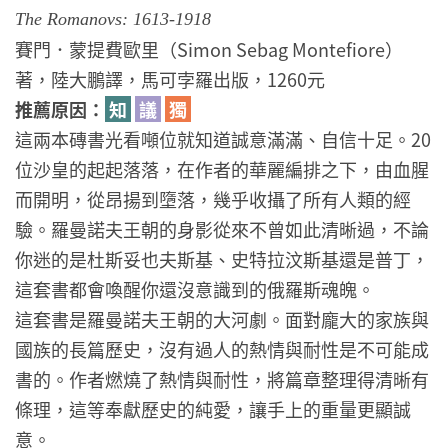
The Romanovs: 1613-1918
賽門．蒙提費歐里（Simon Sebag Montefiore）
著，陸大鵬譯，馬可孛羅出版，1260元
推薦原因：
知
議
獨
這兩本磚書光看噸位就知道誠意滿滿、自信十足。20
位沙皇的起起落落，在作者的華麗編排之下，由血腥
而開明，從昂揚到墮落，幾乎收攝了所有人類的經
驗。羅曼諾夫王朝的身影從來不曾如此清晰過，不論
你迷的是杜斯妥也夫斯基、史特拉汶斯基還是普丁，
這套書都會喚醒你還沒意識到的俄羅斯魂魄。
這套書是羅曼諾夫王朝的大河劇。面對龐大的家族與
國族的長篇歷史，沒有過人的熱情與耐性是不可能成
書的。作者燃燒了熱情與耐性，將篇章整理得清晰有
條理，這等奉獻歷史的純愛，讓手上的重量更顯誠
意。