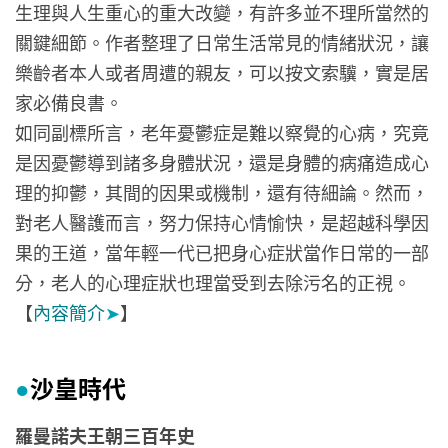
生理與人生重心的重大改變，有許多並不理所當然的
關鍵細節。作者整理了日常生活常見的情緒狀況，讓
樂齡者本人或者周遭的親友，可以按文索驥，實是居
家必備良書。
如同副標所言，老年憂鬱症是難以察覺的心病，究竟
是因憂鬱導到諸多身體狀況，還是身體的病痛造成心
理的抑鬱，其間的因果或機制，還有待細論。然而，
對老人醫護而言，努力保持心情愉快，是超越科學因
果的王道，當年輕一代已把身心症狀當作日常的一部
分，老人的心理症狀也理當受到去除污名的正視。
【
內容簡介
➤
】
沙皇時代
●
羅曼諾夫王朝三百年史