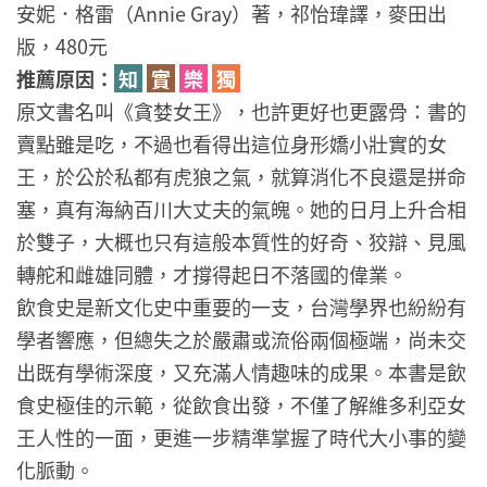
安妮．格雷（Annie Gray）著，祁怡瑋譯，麥田出
版，480元
推薦原因：
知
實
樂
獨
原文書名叫《貪婪女王》，也許更好也更露骨：書的
賣點雖是吃，不過也看得出這位身形嬌小壯實的女
王，於公於私都有虎狼之氣，就算消化不良還是拼命
塞，真有海納百川大丈夫的氣魄。她的日月上升合相
於雙子，大概也只有這般本質性的好奇、狡辯、見風
轉舵和雌雄同體，才撐得起日不落國的偉業。
飲食史是新文化史中重要的一支，台灣學界也紛紛有
學者響應，但總失之於嚴肅或流俗兩個極端，尚未交
出既有學術深度，又充滿人情趣味的成果。本書是飲
食史極佳的示範，從飲食出發，不僅了解維多利亞女
王人性的一面，更進一步精準掌握了時代大小事的變
化脈動。