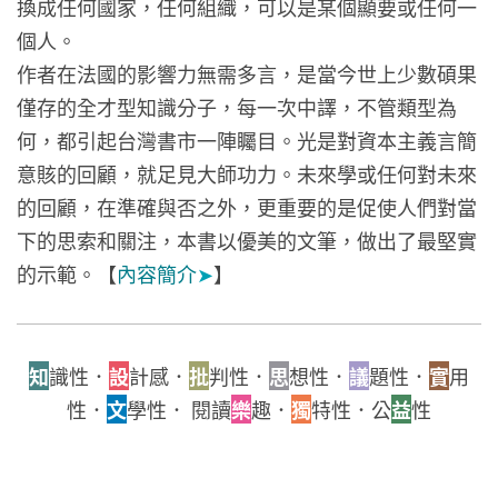
換成任何國家，任何組織，可以是某個顯要或任何一
個人。
作者在法國的影響力無需多言，是當今世上少數碩果
僅存的全才型知識分子，每一次中譯，不管類型為
何，都引起台灣書市一陣矚目。光是對資本主義言簡
意賅的回顧，就足見大師功力。未來學或任何對未來
的回顧，在準確與否之外，更重要的是促使人們對當
下的思索和關注，本書以優美的文筆，做出了最堅實
的示範。【
內容簡介
➤
】
知
識性．
設
計感．
批
判性．
思
想性．
議
題性．
實
用
性．
文
學性． 閱讀
樂
趣．
獨
特性．公
益
性