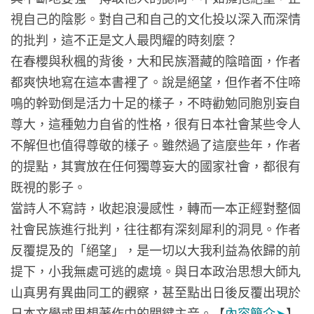
視自己的陰影。對自己和自己的文化投以深入而深情
的批判，這不正是文人最閃耀的時刻麼？
在春櫻與秋楓的背後，大和民族潛藏的陰暗面，作者
都爽快地寫在這本書裡了。說是絕望，但作者不住啼
鳴的幹勁倒是活力十足的樣子，不時勸勉同胞別妄自
尊大，這種勉力自省的性格，很有日本社會某些令人
不解但也值得尊敬的樣子。雖然過了這麼些年，作者
的提點，其實放在任何獨尊妄大的國家社會，都很有
既視的影子。
當詩人不寫詩，收起浪漫感性，轉而一本正經對整個
社會民族進行批判，往往都有深刻犀利的洞見。作者
反覆提及的「絕望」，是一切以大我利益為依歸的前
提下，小我無處可逃的處境。與日本政治思想大師丸
山真男有異曲同工的觀察，甚至點出日後反覆出現於
日本文學或思想著作中的關鍵主音。【
內容簡介
➤
】