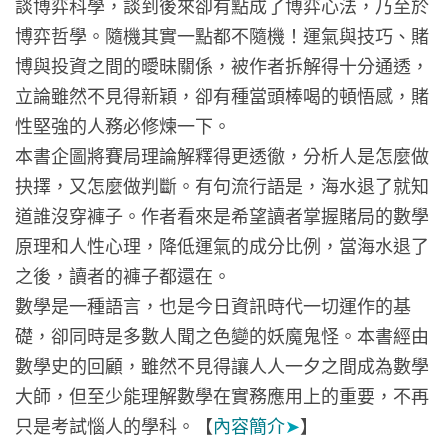
談博弈科學，談到後來卻有點成了博弈心法，乃至於
博弈哲學。隨機其實一點都不隨機！運氣與技巧、賭
博與投資之間的曖昧關係，被作者拆解得十分通透，
立論雖然不見得新穎，卻有種當頭棒喝的頓悟感，賭
性堅強的人務必修煉一下。
本書企圖將賽局理論解釋得更透徹，分析人是怎麼做
抉擇，又怎麼做判斷。有句流行語是，海水退了就知
道誰沒穿褲子。作者看來是希望讀者掌握賭局的數學
原理和人性心理，降低運氣的成分比例，當海水退了
之後，讀者的褲子都還在。
數學是一種語言，也是今日資訊時代一切運作的基
礎，卻同時是多數人聞之色變的妖魔鬼怪。本書經由
數學史的回顧，雖然不見得讓人人一夕之間成為數學
大師，但至少能理解數學在實務應用上的重要，不再
只是考試惱人的學科。【
內容簡介
➤
】