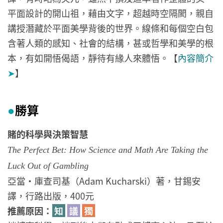
平面設計的開山祖，藉由文字，超越時空隔閡，親自
講授潛藏於平面美學背後的世界。線條和每個空白包
含著人類的感知、社會的結構，甚或哲學和美學的根
本，有如開悟偈語，靜待有緣人來體悟。【
內容簡介
➤
】
勝算
●
賭的科學與決策智慧
The Perfect Bet: How Science and Math Are Taking the
Luck Out of Gambling
亞當・庫查司基（Adam Kucharski）著，甘錫安
譯，行路出版，400元
推薦原因：
知
議
獨