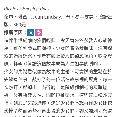
Picnic at Hanging Rock
瓊恩．琳西（Joan Lindsay）著，易萃雯譯，臉譜出
版，360元
推薦原因：
文
樂
這部半世紀前的謎情經典，今天看來依然教人心馳神
蕩：維多利亞式的壓抑、少女的費洛蒙體味、沒有線
索的迷離懸案，作者有如上帝般的飄忽視角，朦朧曖
昧，輕輕地就讓這個故事成為人生如夢的隱喻。
少女的失蹤看似做為故事的主軸，可實際的重點在於
失蹤這件事，敲打了每一位活在故事裡的配角，每一
次敲打，都掉出一點碎屑，是階級體制裡的灰暗蠕
蟲，又有禮教與性之間的拉扯痂塊，這些碎屑積沙成
塔，到底是失蹤恐怖，還是少女們不想再作少女比較
恐怖？然而這些不再出現的少女們，卻又諷刺地永遠