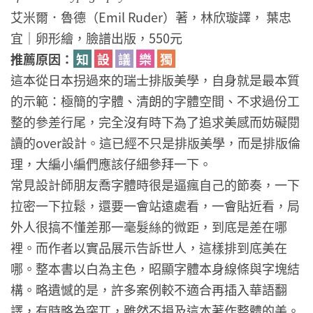
艾米爾．魯德（Emil Ruder）著，林欣璇譯， 葉忠
宜｜卵形繪，臉譜出版，550元
推薦原因：
知
設
議
樂
獨
這本從日本拐過來的瑞士排版美學，自身就是最本質
的示範：極簡的字體、清朗的字體空間、不求過份工
整的參差行尾，完全沒有時下為了追求美感而妨礙閱
讀的over設計。這已經不只是排版美學，而是排版倫
理，大編小編們應該仔細參拜一下。
常見設計師朋友喬字體時很是逼瘋自己的節奏，一下
拉密一下拉鬆，還要一會站遠處看，一會貼近看，局
外人很搞不懂差那一毫髮絲的微距，到底是差在哪
裡。而作者以實品展示告訴世人，這樣排到底美在
哪。整本書以白為主色，昭顯字體本身線條與字塊結
構。略遺憾的是，許多案例較不適合再插入華語翻
譯，有時略為突兀，雖然不損及這本著作整體的美。