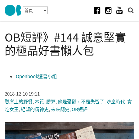
Skip to navigation
移至主內容
Facebook
Instagram
Youtube
OB短評》#144 誠意堅實
的極品好書懶人包
Openbook選書小組
2018-12-10 19:11
懸崖上的野餐
,
本質
,
勝算
,
他是憂鬱，不是失智了
,
沙皇時代
,
貪
吃女王
,
絕望的精神史
,
未來簡史
,
OB短評