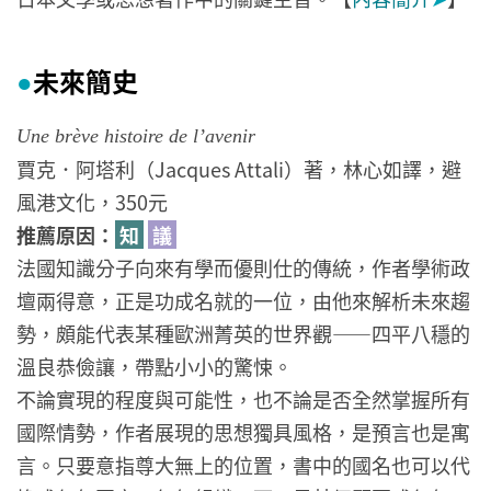
未來簡史
●
Une brève histoire de l’avenir
賈克．阿塔利（Jacques Attali）著，林心如譯，避
風港文化，350元
推薦原因：
知
議
法國知識分子向來有學而優則仕的傳統，作者學術政
壇兩得意，正是功成名就的一位，由他來解析未來趨
勢，頗能代表某種歐洲菁英的世界觀——四平八穩的
溫良恭儉讓，帶點小小的驚悚。
不論實現的程度與可能性，也不論是否全然掌握所有
國際情勢，作者展現的思想獨具風格，是預言也是寓
言。只要意指尊大無上的位置，書中的國名也可以代