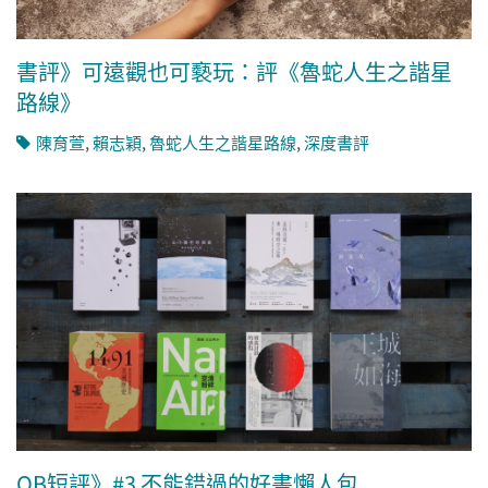
書評》可遠觀也可褻玩：評《魯蛇人生之諧星
路線》
陳育萱
,
賴志穎
,
魯蛇人生之諧星路線
,
深度書評
OB短評》#3 不能錯過的好書懶人包