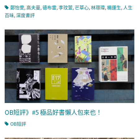
鄭怡雯
,
高夫曼
,
德布雷
,
李玟萱
,
芒草心
,
林璟瑋
,
楊運生
,
人生
百味
,
深度書評
OB短評》#5 極品好書懶人包來也！
OB短評