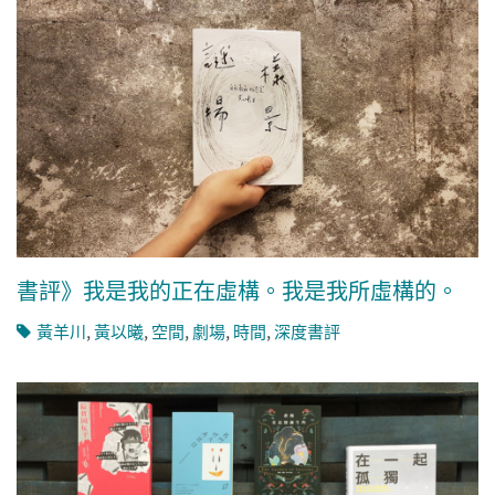
書評》我是我的正在虛構。我是我所虛構的。
黃羊川
,
黃以曦
,
空間
,
劇場
,
時間
,
深度書評