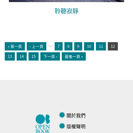
聆聽寂靜
頁面
…
« 第一頁
‹ 上一頁
7
8
9
10
11
12
13
14
15
下一頁 ›
最後一頁 »
關於我們
版權聲明