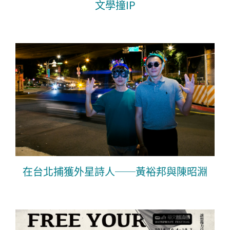
文學撞IP
在台北捕獲外星詩人──黃裕邦與陳昭淵