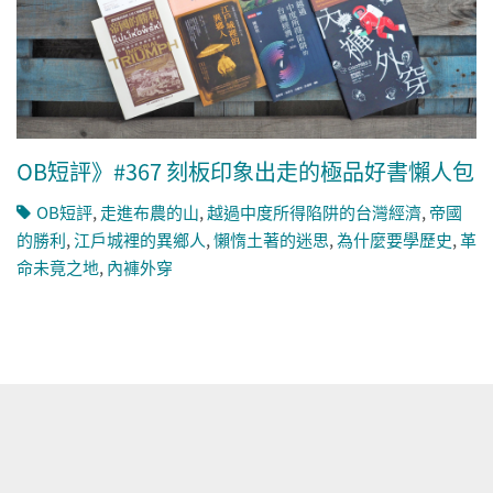
OB短評》#367 刻板印象出走的極品好書懶人包
OB短評
,
走進布農的山
,
越過中度所得陷阱的台灣經濟
,
帝國
的勝利
,
江戶城裡的異鄉人
,
懶惰土著的迷思
,
為什麼要學歷史
,
革
命未竟之地
,
內褲外穿