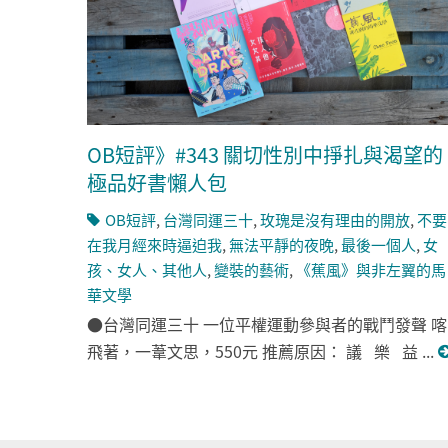
OB短評》#343 關切性別中掙扎與渴望的
極品好書懶人包
OB短評
,
台灣同運三十
,
玫瑰是沒有理由的開放
,
不要
在我月經來時逼迫我
,
無法平靜的夜晚
,
最後一個人
,
女
孩、女人、其他人
,
變裝的藝術
,
《蕉風》與非左翼的馬
華文學
●台灣同運三十 一位平權運動參與者的戰鬥發聲 喀
飛著，一葦文思，550元 推薦原因： 議 樂 益 ...