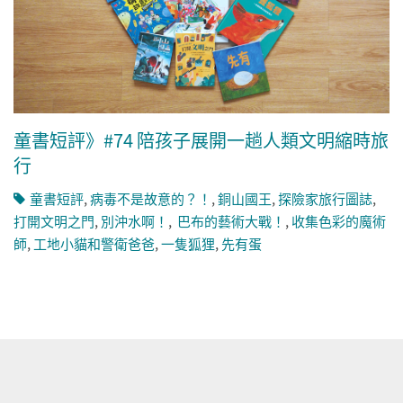
童書短評》#74 陪孩子展開一趟人類文明縮時旅
行
童書短評
,
病毒不是故意的？！
,
銅山國王
,
探險家旅行圖誌
,
打開文明之門
,
別沖水啊！
,
巴布的藝術大戰！
,
收集色彩的魔術
師
,
工地小貓和警衛爸爸
,
一隻狐狸
,
先有蛋