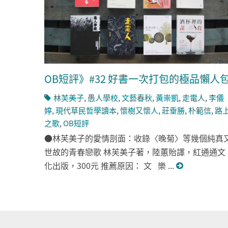
OB短評》#32 好書一次打包的極品懶人
林芙美子
,
愚人學校
,
文藝春秋
,
黃崇凱
,
走電人
,
李儀
婷
,
現代草民哲學讀本
,
懷樹又懷人
,
莊垂勝
,
朴範信
,
路
之歌
,
OB短評
●林芙美子的愛情剖面：收錄〈晚菊〉等幾個純真
世故的青春戀歌 林芙美子著，陸蕙貽譯，紅通通文
化出版，300元 推薦原因： 文 樂 ...