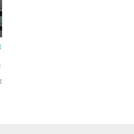
包
上
又