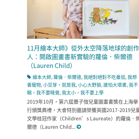
11月繪本大師》從外太空降落地球的創
人：開啟圖畫書新實驗的蘿倫．柴爾德
（Lauren Child）
繪本大師
,
蘿倫．柴爾德
,
我絕對絕對不吃番茄
,
我想
養寵物
,
小豆芽，就是我
,
小心大野狼
,
誰怕大壞書
,
我不
睏，我不要睡覺
,
我太小，我不要上學
2019年10月，第六屆豐子愷兒童圖畫書獎在上海舉
行頒獎典禮，大會特別邀請榮獲英國2017-2019兒
文學桂冠作家（Children’s Laureate）的蘿倫．
爾德（Lauren Child...