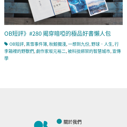
OB短評》#280 揭穿暗啞的極品好書懶人包
OB短評
,
黑雪事件簿
,
秋鯨擱淺
,
一想到九份
,
野球．人生
,
行
李箱裡的野獸們
,
劇作家坂元裕二
,
被科技綁架的智慧城市
,
宣傳
學
關於我們