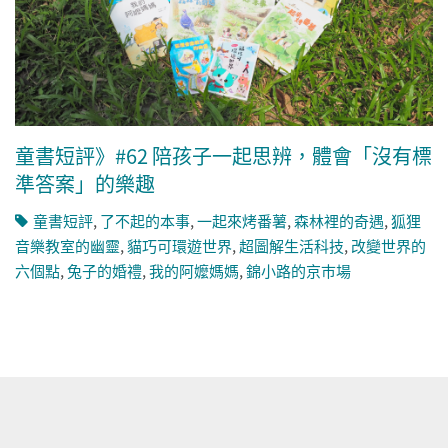
童書短評》#62 陪孩子一起思辨，體會「沒有標
準答案」的樂趣
童書短評
,
了不起的本事
,
一起來烤番薯
,
森林裡的奇遇
,
狐狸
音樂教室的幽靈
,
貓巧可環遊世界
,
超圖解生活科技
,
改變世界的
六個點
,
兔子的婚禮
,
我的阿嬤媽媽
,
錦小路的京巿場