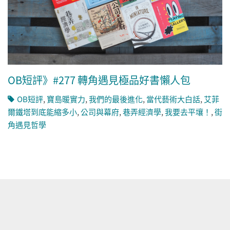
OB短評》#277 轉角遇見極品好書懶人包
OB短評
,
寶島暖實力
,
我們的最後進化
,
當代藝術大白話
,
艾菲
爾鐵塔到底能縮多小
,
公司與幕府
,
巷弄經濟學
,
我要去平壤！
,
街
角遇見哲學