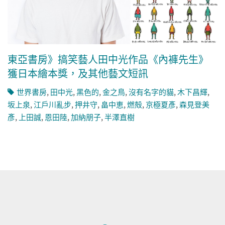
東亞書房》搞笑藝人田中光作品《內褲先生》
獲日本繪本獎，及其他藝文短訊
世界書房
,
田中光
,
黑色的
,
金之鳥
,
沒有名字的貓
,
木下昌輝
,
坂上泉
,
江戶川亂步
,
押井守
,
畠中恵
,
燃殻
,
京極夏彥
,
森見登美
彥
,
上田誠
,
恩田陸
,
加納朋子
,
半澤直樹