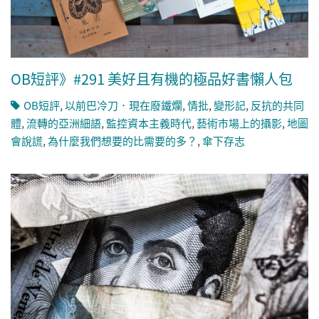
OB短評》#291 美好且有機的極品好書懶人包
OB短評
,
以前巴冷刀．現在廢鐵爛
,
情批
,
變形記
,
反抗的共同
體
,
流轉的亞洲細語
,
監控資本主義時代
,
藝術市場上的攝影
,
地圖
會說謊
,
為什麼我們想要的比需要的多？
,
傘下存志