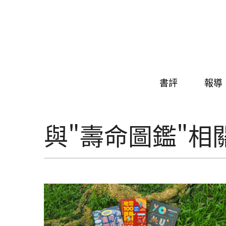
Skip to navigation
移至主內容
書評
報導
與"壽命圖鑑"相