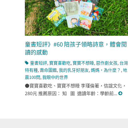
童書短評》#60 陪孩子領略詩意，體會閱
讀的感動
童書短評
,
寶寶喜歡吃
,
寶寶不想睡
,
惡作劇女孩
,
台灣
特有種
,
壽命圖鑑
,
我的乳牙好朋友
,
媽媽，為什麼？
,
地
震100問
,
我眼中的世界
●寶寶喜歡吃、寶寶不想睡 李瑾倫著，信誼文化，
280元 推薦原因： 知 圖 適讀年齡：學齡前...