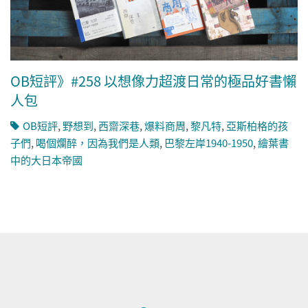
OB短評》#258 以想像力超渡日常的極品好書懶
人包
OB短評
,
野想到
,
西齋深巷
,
爆料商周
,
黎凡特
,
亞斯柏格的孩
子們
,
喝個爛醉，因為我們是人類
,
巴黎左岸1940-1950
,
繪葉書
中的大日本帝國