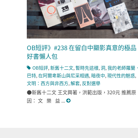
OB短評》#238 在留白中顯影真意的極品
好書懶人包
OB短評
,
新舊十二文
,
暫時先這樣
,
洞
,
我的老師羅蘭
巴特
,
在阿爾卑斯山與尼采相遇
,
暗夜中
,
現代性的魅惑
,
文明：西方與非西方
,
解套
,
反對選舉
●新舊十二文 王文興著，洪範出版，320元 推薦原
因： 文 樂 益 ...