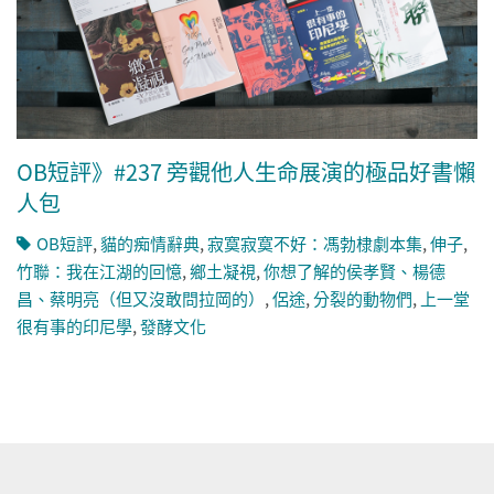
OB短評》#237 旁觀他人生命展演的極品好書懶
人包
OB短評
,
貓的痴情辭典
,
寂寞寂寞不好：馮勃棣劇本集
,
伸子
,
竹聯：我在江湖的回憶
,
鄉土凝視
,
你想了解的侯孝賢、楊德
昌、蔡明亮（但又沒敢問拉岡的）
,
侶途
,
分裂的動物們
,
上一堂
很有事的印尼學
,
發酵文化