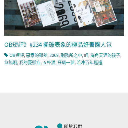
OB短評》#234 撕破表象的極品好書懶人包
OB短評
,
惡意的郵差
,
2069
,
刑務所之中
,
岬
,
海角天涯的孩子
,
無無明
,
我的憂鬱症
,
五杯酒
,
狂飆一夢
,
若冲百年巡禮
關於我們