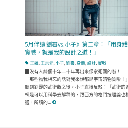
5月伴讀 劉霽vs.小子》第二章：「用身體
實戰，就是我的設計之道！」
王離
,
王志元
,
小子
,
劉霽
,
身體
,
設計
,
實戰
▉沒有人練個十年二十年再出來保家衛國的啦！
「那些物我相忘的話對我來說都是宇宙暗物質啦！
聽到劉霽的武術觀之後，小子直接反駁：「武術的
輯是可以用科學去解釋的，跟西方的格鬥技理論也
通，所謂的...