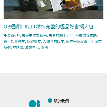
OB短評》#219 精神充盈的極品好書懶人包
OB短評
,
羅曼史作為頓悟
,
朱令的四十五年
,
漫畫遠野物語
,
上
班不如賣雞排
,
藝敵藝友
,
人類世的誕生
,
同在一個屋簷下：同志
詩選
,
神話學
,
減塑生活
,
泰國
關於我們