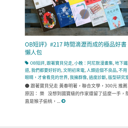
OB短評》#217 時間滴瀝而成的極品好書
懶人包
OB短評
,
跟著寶貝兒走
,
小輓：阿尼默漫畫集
,
地下鐵
道
,
我們都要好好的
,
文明初來電
,
人類這個不良品
,
不用
眼睛，才會看見的世界
,
我擁群像
,
過度診斷
,
版型研究
● 跟著寶貝兒走 黃春明著，聯合文學，300元 推薦
原因： 樂 沒想到國寶級的作家還留了這麼一手，
直是猴子偷桃，...