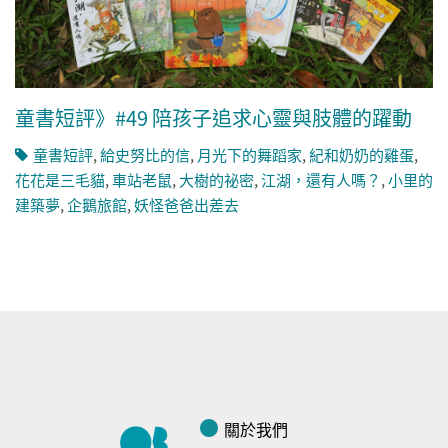
童書短評》#49 陪孩子追求心靈與肢體的躍動
童書短評
,
給史努比的信
,
月光下的舞蹈家
,
紀和奶奶的雞蛋
,
花花是三毛貓
,
車站老鼠
,
大樹的祕密
,
江湖，還有人嗎？
,
小里的
建築夢
,
企鵝旅館
,
妖怪爸爸出差去
關於我們