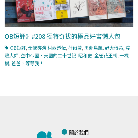
OB短評》#208 獨特奇拔的極品好書懶人包
OB短評
,
全裸導演 村西透伝
,
荷爾蒙
,
黑潮島航
,
野犬傳命
,
渡
鴉大師
,
空中帝國．美國的二十世紀
,
昭和史
,
金雀花王朝
,
一棵
樹
,
爸爸，等等我！
關於我們