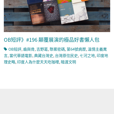
OB短評》#196 顛覆展演的極品好書懶人包
OB短評
,
齒與骨
,
吉野葛
,
懸案密碼
,
第64號病歷
,
溫情主義寓
言
,
當代華語電影
,
典藏台灣史
,
台灣原住民史
,
七河之地
,
印度地
理史略
,
印度人為什麼天天吃咖哩
,
暗渡文明