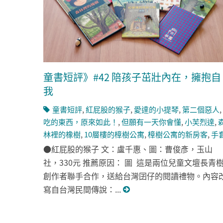
童書短評》#42 陪孩子茁壯內在，擁抱自
我
童書短評
,
紅屁股的猴子
,
愛達的小提琴
,
第二個惡人
,
吃的東西，原來如此！
,
但願有一天你會懂
,
小芙烈達
,
林裡的橡樹
,
10層樓的樟樹公寓
,
樟樹公寓的新房客
,
手
●紅屁股的猴子 文：盧千惠、圖：曹俊彥，玉山
社，330元 推薦原因： 圖 這是兩位兒童文壇長青
創作者聯手合作，送給台灣囝仔的閱讀禮物。內容
寫自台灣民間傳說：...