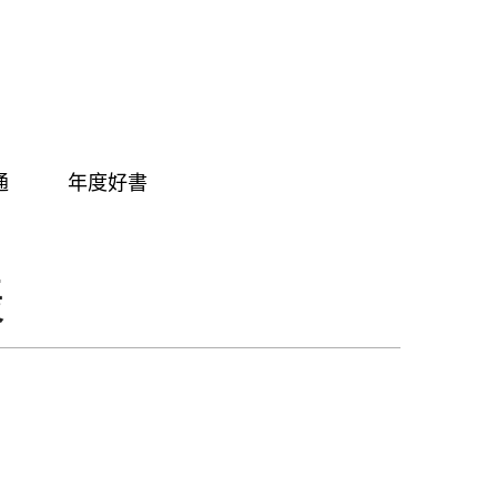
通
年度好書
表