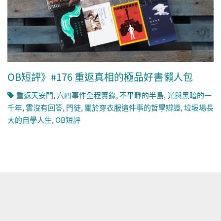
OB短評》#176 重返真相的極品好書懶人包
重返天安門
,
六四事件全程實錄
,
不平靜的半島
,
光與黑暗的一
千年
,
雲沒有回答
,
門徒
,
關於穿衣服這件事的哲學辯證
,
垃圾場長
大的自學人生
,
OB短評