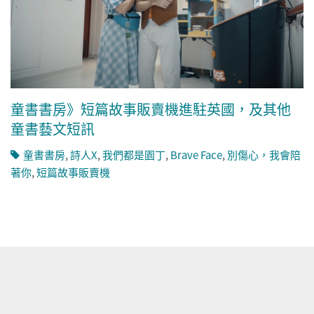
童書書房》短篇故事販賣機進駐英國，及其他
童書藝文短訊
童書書房
,
詩人X
,
我們都是園丁
,
Brave Face
,
別傷心，我會陪
著你
,
短篇故事販賣機