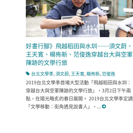
好書行腳》飛越稻田與水圳──須文蔚、
王天寛、楊佈新、范俊逸穿越台大與空軍
陳跡的文學行旅
台北文學季
,
須文蔚
,
王天寛
,
楊佈新
,
范俊逸
2019台北文學季首場大型活動「飛越稻田與水圳：
穿越台大與空軍陳跡的文學行旅」，3月2日下午兩
點，在陽光略炙的春日展開。 2019台北文學季定調
「文學移動：街角遇見說書人」，...