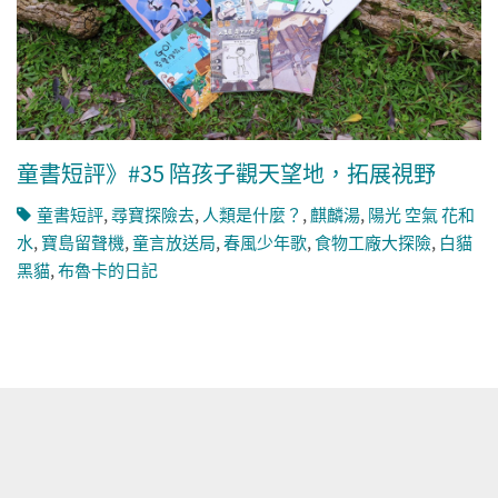
童書短評》#35 陪孩子觀天望地，拓展視野
童書短評
,
尋寶探險去
,
人類是什麼？
,
麒麟湯
,
陽光 空氣 花和
水
,
寶島留聲機
,
童言放送局
,
春風少年歌
,
食物工廠大探險
,
白貓
黑貓
,
布魯卡的日記