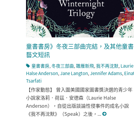
童書書房》冬夜三部曲完結，及其他童書
藝文短訊
童書書房
,
冬夜三部曲
,
雛雁新飛
,
我不再沈默
,
Laurie
Halse Anderson
,
Jane Langton
,
Jennifer Adams
,
Eina
Tsarfati
【作家動態】 曾入圍美國國家圖書獎決選的青少年
小說家洛莉．荷茲．安德森（Laurie Halse
Anderson），自從出版談論性侵事件的成名小說
《我不再沈默》（Speak）之後，...