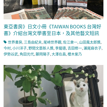
東亞書房》日文小冊《TAIWAN BOOKS 台灣好
書》介紹台灣文學書至日本，及其他藝文短訊
世界書房
,
三島由紀夫
,
尾崎世界觀
,
佐江衆一
,
山田風太郎獎
,
今村
,
小川洋子
,
野間文藝新人獎
,
李龍德
,
吉田修一
,
瀨尾麻衣子
,
伊勢谷武
,
角田光代
,
藤岡陽子
,
大澤在昌
,
櫻木紫乃