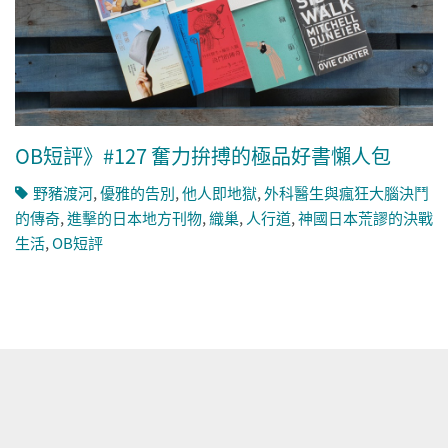
OB短評》#127 奮力拚搏的極品好書懶人包
野豬渡河
,
優雅的告別
,
他人即地獄
,
外科醫生與瘋狂大腦決鬥
的傳奇
,
進擊的日本地方刊物
,
織巢
,
人行道
,
神國日本荒謬的決戰
生活
,
OB短評