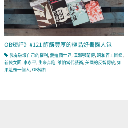
OB短評》#121 醇釀豐厚的極品好書懶人包
我有破壞自己的權利
,
愛這個世界
,
漢娜鄂蘭傳
,
昭和百工圖鑑
,
新俠女圖
,
李永平
,
生來奔跑
,
誰怕當代藝術
,
美國的反智傳統
,
如
果這是一個人
,
OB短評