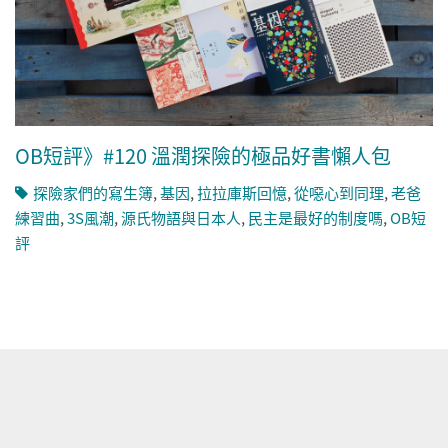
OB短評》#120 溫潤探險的極品好書懶人包
探險家們的寫生簿
,
基因
,
拉拉庫斯回憶
,
從噁心到同理
,
老爸
練習曲
,
3S風潮
,
源氏物語與日本人
,
民主是最好的制度嗎
,
OB短
評