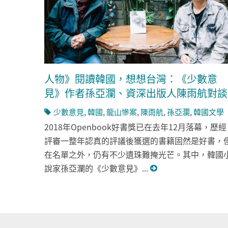
人物》閱讀韓國，想想台灣：《少數意
見》作者孫亞瀾、資深出版人陳雨航對談
少數意見
,
韓國
,
龍山慘案
,
陳雨航
,
孫亞瀾
,
韓國文學
2018年Openbook好書獎已在去年12月落幕，歷經
評審一整年認真的評議後獲選的書籍固然是好書，
在名單之外，仍有不少遺珠難掩光芒。其中，韓國
說家孫亞瀾的《少數意見》...