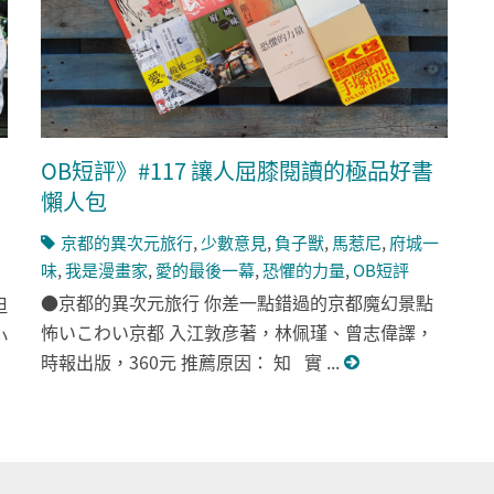
OB短評》#117 讓人屈膝閱讀的極品好書
懶人包
京都的異次元旅行
,
少數意見
,
負子獸
,
馬惹尼
,
府城一
味
,
我是漫畫家
,
愛的最後一幕
,
恐懼的力量
,
OB短評
●京都的異次元旅行 你差一點錯過的京都魔幻景點
但
怖いこわい京都 入江敦彦著，林佩瑾、曾志偉譯，
小
時報出版，360元 推薦原因： 知 實 ...