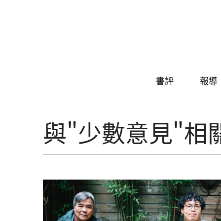
Skip to navigation
移至主內容
書評
報導
與"少數意見"相