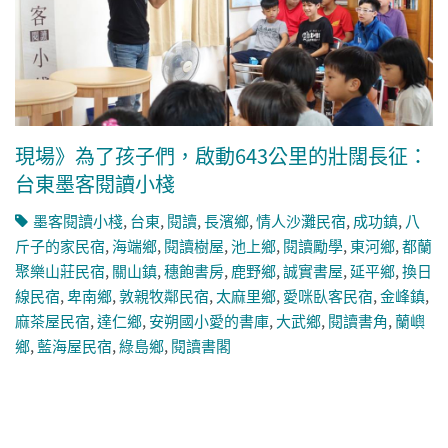
現場》為了孩子們，啟動643公里的壯闊長征：
台東墨客閱讀小棧
墨客閱讀小棧
,
台東
,
閱讀
,
長濱鄉
,
情人沙灘民宿
,
成功鎮
,
八
斤子的家民宿
,
海端鄉
,
閱讀樹屋
,
池上鄉
,
閱讀勵學
,
東河鄉
,
都蘭
聚樂山莊民宿
,
關山鎮
,
穗飽書房
,
鹿野鄉
,
誠實書屋
,
延平鄉
,
換日
線民宿
,
卑南鄉
,
敦親牧鄰民宿
,
太麻里鄉
,
愛咪臥客民宿
,
金峰鎮
,
麻茶屋民宿
,
達仁鄉
,
安朔國小愛的書庫
,
大武鄉
,
閱讀書角
,
蘭嶼
鄉
,
藍海屋民宿
,
綠島鄉
,
閱讀書閣