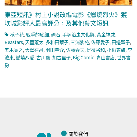
東亞短訊》村上小說改編電影《燃燒烈火》獲
坎城影評人最高評分，及其他藝文短訊
梔子花
,
戰爭的底細
,
礫石
,
手塚治虫文化獎
,
黃金神威
,
Beastars
,
天童荒太
,
多和田葉子
,
三浦紫苑
,
佐藤愛子
,
田邊聖子
,
五木寬之
,
大澤在昌
,
羽田圭介
,
佐藤春夫
,
是枝裕和
,
小偷家族
,
李
滄東
,
燃燒烈愛
,
古川薰
,
加古里子
,
Big Comic
,
青山書店
,
世界書
房
關於我們