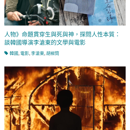
人物》命題貫穿生與死與神，探問人性本質：
談韓國導演李滄東的文學與電影
韓國
,
電影
,
李滄東
,
胡椒筒