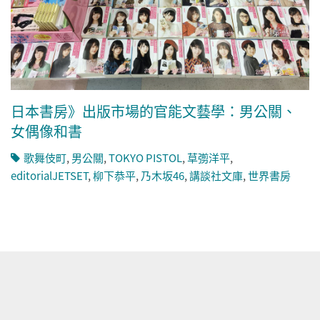
日本書房》出版市場的官能文藝學：男公關、
女偶像和書
歌舞伎町
,
男公關
,
TOKYO PISTOL
,
草彅洋平
,
editorialJETSET
,
柳下恭平
,
乃木坂46
,
講談社文庫
,
世界書房