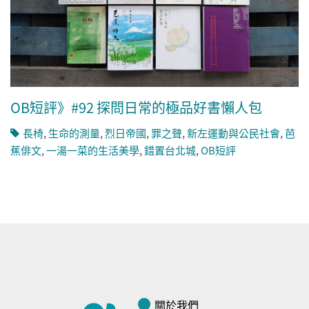
OB短評》#92 探問日常的極品好書懶人包
長椅
,
生命的測量
,
烈日帝國
,
罪之聲
,
新左運動與公民社會
,
芭
蕉俳文
,
一湯一菜的生活美學
,
錯置台北城
,
OB短評
關於我們