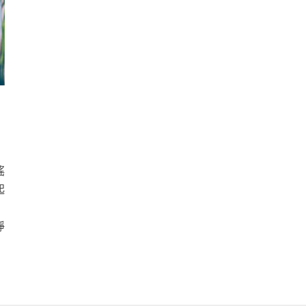
搖
起
睜