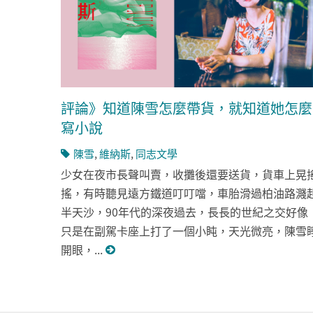
評論》知道陳雪怎麼帶貨，就知道她怎麼
寫小說
陳雪
,
維納斯
,
同志文學
少女在夜市長聲叫賣，收攤後還要送貨，貨車上晃
搖，有時聽見遠方鐵道叮叮噹，車胎滑過柏油路濺
半天沙，90年代的深夜過去，長長的世紀之交好像
只是在副駕卡座上打了一個小盹，天光微亮，陳雪
開眼，...