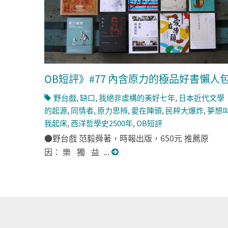
OB短評》#77 內含原力的極品好書懶人
野台戲
,
缺口
,
我絕非虛構的美好七年
,
日本近代文學
的起源
,
同情者
,
原力思辨
,
愛在陣頭
,
民粹大爆炸
,
夢想
我起床
,
西洋哲學史2500年
,
OB短評
●野台戲 范毅舜著，時報出版，650元 推薦原
因： 樂 獨 益 ...