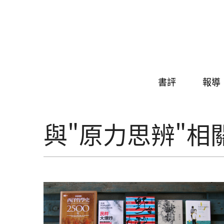
Skip to navigation
移至主內容
書評
報導
與"原力思辨"相