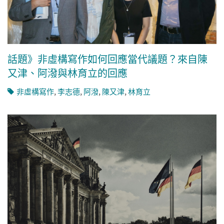
話題》非虛構寫作如何回應當代議題？來自陳
又津、阿潑與林育立的回應
非虛構寫作
,
李志德
,
阿潑
,
陳又津
,
林育立