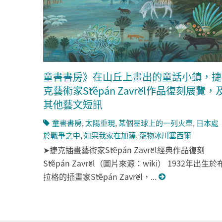
童書書房》在山丘上畫出的童話小鎮，捷
克藝術家Štěpán Zavřel作品復刻展覽，
其他藝文短訊
童書書房
,
太陽重現
,
某個星球上的一列火車
,
日本處
於戰爭之中
,
如果我家在加薩
,
寵物冰川塞西爾
➤捷克插畫藝術家Štěpán Zavřel經典作品復刻
Štěpán Zavřel（圖片來源：wiki） 1932年出生於
拉格的插畫家Štěpán Zavřel，...