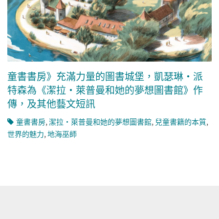
童書書房》充滿力量的圖書城堡，凱瑟琳・派
特森為《潔拉・萊普曼和她的夢想圖書館》作
傳，及其他藝文短訊
童書書房
,
潔拉・萊普曼和她的夢想圖書館
,
兒童書籍的本質
,
世界的魅力
,
地海巫師